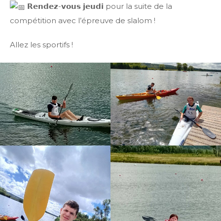
𝗥𝗲𝗻𝗱𝗲𝘇-𝘃𝗼𝘂𝘀 𝗷𝗲𝘂𝗱𝗶 pour la suite de la
compétition avec l’épreuve de slalom !
Allez les sportifs !