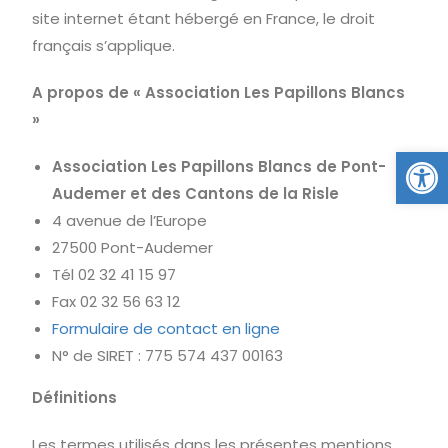
site internet étant hébergé en France, le droit
français s’applique.
A propos de « Association Les Papillons Blancs
»
Ou
Association Les Papillons Blancs de Pont-
Audemer et des Cantons de la Risle
4 avenue de l’Europe
27500 Pont-Audemer
Tél 02 32 41 15 97
Fax 02 32 56 63 12
Formulaire de contact en ligne
N° de SIRET : 775 574 437 00163
Définitions
Les termes utilisés dans les présentes mentions