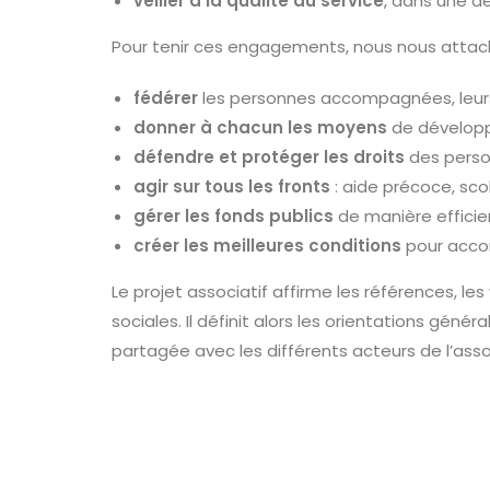
veiller à la qualité du service
, dans une d
Pour tenir ces engagements, nous nous attach
fédérer
les personnes accompagnées, leurs 
donner à chacun les moyens
de développe
défendre et protéger les droits
des person
agir sur tous les fronts
: aide précoce, sco
gérer les fonds publics
de manière efficie
créer les meilleures conditions
pour accom
Le projet associatif affirme les références, les
sociales. Il définit alors les orientations géné
partagée avec les différents acteurs de l’asso