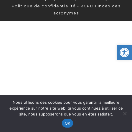
Politique de confidentialité - RGPD
I
Index des
acronymes
Ou
Nous utilisons des cookies pour vous garantir la meilleure
expérience sur notre site web. Si vous continuez à utiliser ce
site, nous supposerons que vous en êtes satisfait.
OK