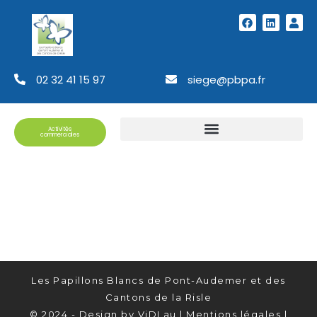
02 32 41 15 97
siege@pbpa.fr
Activités
commerciales
Les Papillons Blancs de Pont-Audemer et des
Cantons de la Risle
© 2024 - Design by
ViDLau
|
Mentions légales
|