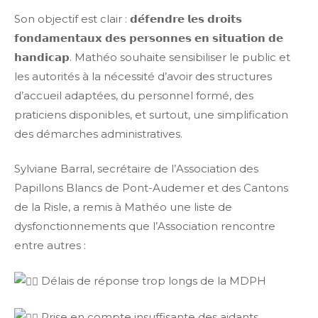
Son objectif est clair : 𝗱𝗲́𝗳𝗲𝗻𝗱𝗿𝗲 𝗹𝗲𝘀 𝗱𝗿𝗼𝗶𝘁𝘀
𝗳𝗼𝗻𝗱𝗮𝗺𝗲𝗻𝘁𝗮𝘂𝘅 𝗱𝗲𝘀 𝗽𝗲𝗿𝘀𝗼𝗻𝗻𝗲𝘀 𝗲𝗻 𝘀𝗶𝘁𝘂𝗮𝘁𝗶𝗼𝗻 𝗱𝗲
𝗵𝗮𝗻𝗱𝗶𝗰𝗮𝗽. Mathéo souhaite sensibiliser le public et
les autorités à la nécessité d’avoir des structures
d’accueil adaptées, du personnel formé, des
praticiens disponibles, et surtout, une simplification
des démarches administratives.
Sylviane Barral, secrétaire de l’Association des
Papillons Blancs de Pont-Audemer et des Cantons
de la Risle, a remis à Mathéo une liste de
dysfonctionnements que l’Association rencontre
entre autres :
Délais de réponse trop longs de la MDPH
Prise en compte insuffisante des aidants