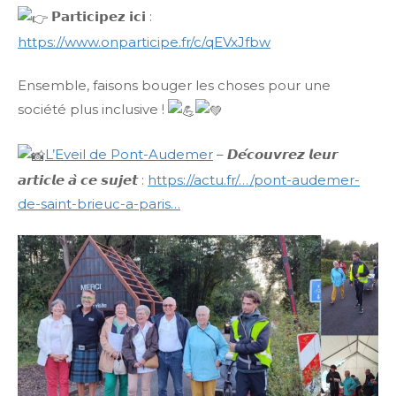
𝗣𝗮𝗿𝘁𝗶𝗰𝗶𝗽𝗲𝘇 𝗶𝗰𝗶 :
https://www.onparticipe.fr/c/qEVxJfbw
Ensemble, faisons bouger les choses pour une
société plus inclusive !
L’Eveil de Pont-Audemer
– 𝘿𝙚́𝙘𝙤𝙪𝙫𝙧𝙚𝙯 𝙡𝙚𝙪𝙧
𝙖𝙧𝙩𝙞𝙘𝙡𝙚 𝙖̀ 𝙘𝙚 𝙨𝙪𝙟𝙚𝙩 :
https://actu.fr/…/pont-audemer-
de-saint-brieuc-a-paris…