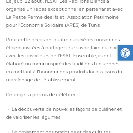
Le jeudi 22 août , l’ESAT Les Papillons Blancs a
organisé un repas exceptionnel en partenariat avec
La Petite Ferme des Ifs et l’Association Patrimoine
pour l’Économie Solidaire (APES) de Tunis.
Pour cette occasion, quatre cuisinières tunisiennes
Ou
étaient invitées à partager leur savoir-faire culinaire
avec les travailleurs de l’ESAT. Ensemble, ils ont
élaboré un menu inspiré des traditions tunisiennes,
en mettant à l’honneur des produits locaux issus du
maraîchage de l’établissement.
Ce projet a permis de célébrer :
・ La découverte de nouvelles façons de cuisiner et
de valoriser les légumes ;
・ Le croisement des pratiques et des cultures ;