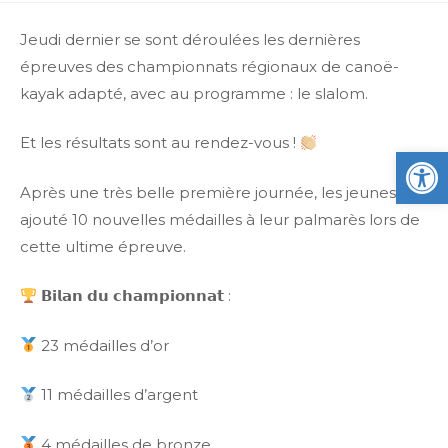
Jeudi dernier se sont déroulées les dernières
épreuves des championnats régionaux de canoë-
kayak adapté, avec au programme : le slalom.
Et les résultats sont au rendez-vous !
Ou
Après une très belle première journée, les jeunes ont
ajouté 10 nouvelles médailles à leur palmarès lors de
cette ultime épreuve.
𝗕𝗶𝗹𝗮𝗻 𝗱𝘂 𝗰𝗵𝗮𝗺𝗽𝗶𝗼𝗻𝗻𝗮𝘁 :
23 médailles d’or
11 médailles d’argent
4 médailles de bronze